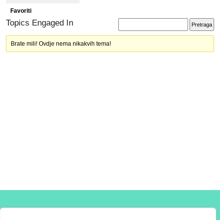
Favoriti
Topics Engaged In
Brate mili! Ovdje nema nikakvih tema!
T: +387 61 372 767 E: info@ksgs.ba W: www.ksgs.ba