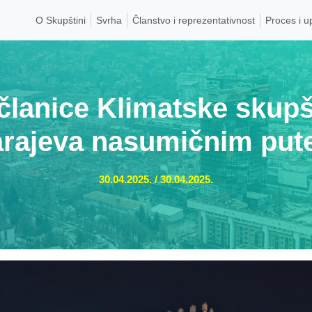
O Skupštini
Svrha
Članstvo i reprezentativnost
Proces i u
 članice Klimatske skup
rajeva nasumičnim pu
30.04.2025.
/
30.04.2025.