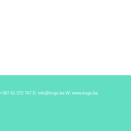
 +387 61 372 767 E: info@ksgs.ba W: www.ksgs.ba