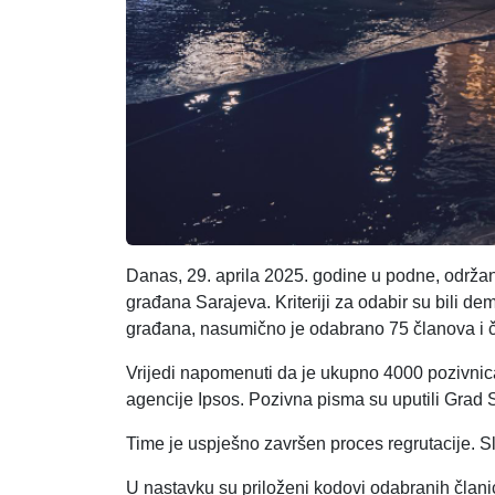
Danas, 29. aprila 2025. godine u podne, održa
građana Sarajeva. Kriteriji za odabir su bili de
građana, nasumično je odabrano 75 članova i čl
Vrijedi napomenuti da je ukupno 4000 pozivni
agencije Ipsos. Pozivna pisma su uputili Grad 
Time je uspješno završen proces regrutacije. Sli
U nastavku su priloženi kodovi odabranih član