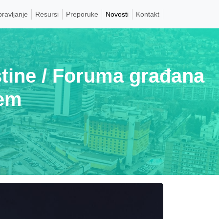
pravljanje
Resursi
Preporuke
Novosti
Kontakt
štine / Foruma građana
tem