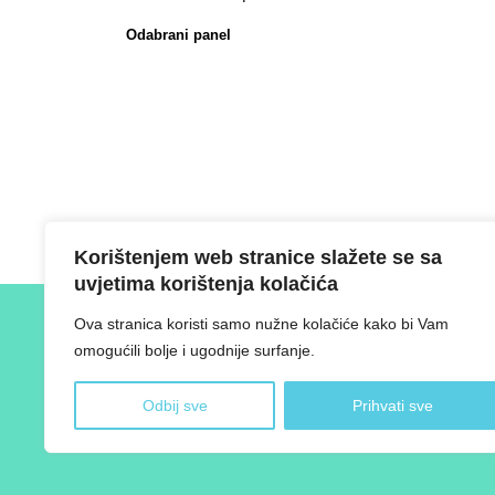
Odabrani panel
Korištenjem web stranice slažete se sa
uvjetima korištenja kolačića
Ova stranica koristi samo nužne kolačiće kako bi Vam
omogućili bolje i ugodnije surfanje.
Odbij sve
Prihvati sve
O Skupštini
Svrha
Članstvo i reprezentativnost