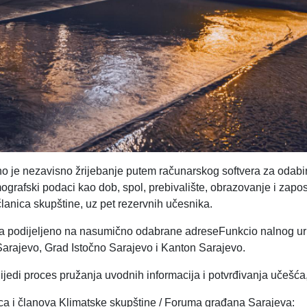
no je nezavisno žrijebanje putem računarskog softvera za odabi
mografski podaci kao dob, spol, prebivalište, obrazovanje i zapo
anica skupštine, uz pet rezervnih učesnika.
ca podijeljeno na nasumično odabrane adreseFunkcio nalnog urb
Sarajevo, Grad Istočno Sarajevo i Kanton Sarajevo.
jedi proces pružanja uvodnih informacija i potvrđivanja učešća, 
ica i članova Klimatske skupštine / Foruma građana Sarajeva: