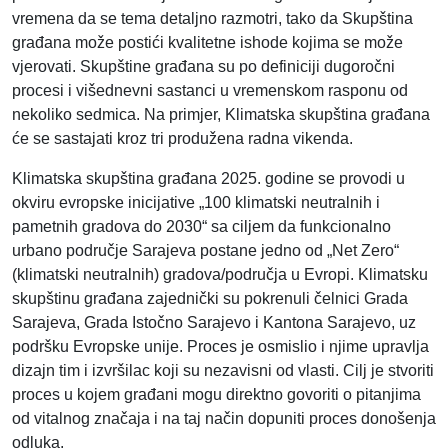
vremena da se tema detaljno razmotri, tako da Skupština
građana može postići kvalitetne ishode kojima se može
vjerovati. Skupštine građana su po definiciji dugoročni
procesi i višednevni sastanci u vremenskom rasponu od
nekoliko sedmica. Na primjer, Klimatska skupština građana
će se sastajati kroz tri produžena radna vikenda.
Klimatska skupština građana 2025. godine se provodi u
okviru evropske inicijative „100 klimatski neutralnih i
pametnih gradova do 2030“ sa ciljem da funkcionalno
urbano područje Sarajeva postane jedno od „Net Zero“
(klimatski neutralnih) gradova/područja u Evropi. Klimatsku
skupštinu građana zajednički su pokrenuli čelnici Grada
Sarajeva, Grada Istočno Sarajevo i Kantona Sarajevo, uz
podršku Evropske unije. Proces je osmislio i njime upravlja
dizajn tim i izvršilac koji su nezavisni od vlasti. Cilj je stvoriti
proces u kojem građani mogu direktno govoriti o pitanjima
od vitalnog značaja i na taj način dopuniti proces donošenja
odluka.