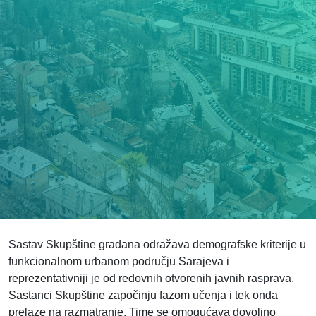
Sastav Skupštine građana odražava demografske kriterije u
funkcionalnom urbanom području Sarajeva i
reprezentativniji je od redovnih otvorenih javnih rasprava.
Sastanci Skupštine započinju fazom učenja i tek onda
prelaze na razmatranje. Time se omogućava dovoljno