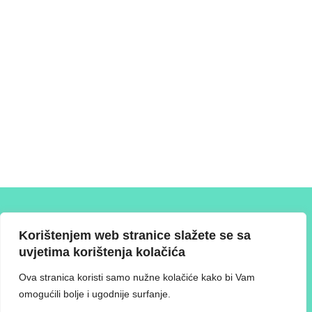
T: +387 61 372 767 E: info@ksgs.ba W: www.ksgs.ba
Korištenjem web stranice slažete se sa
uvjetima korištenja kolačića
Ova stranica koristi samo nužne kolačiće kako bi Vam
O Skupštini
Svrha
Članstvo i reprezentativnost
omogućili bolje i ugodnije surfanje.
Proces i upravljanje
Resursi
Preporuke
Novosti
Kontakt