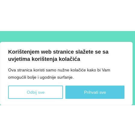
T: +387 61 372 767 E: info@ksgs.ba W: www.ksgs.ba
Korištenjem web stranice slažete se sa
uvjetima korištenja kolačića
Ova stranica koristi samo nužne kolačiće kako bi Vam
O Skupštini
Svrha
Članstvo i reprezentativnost
omogućili bolje i ugodnije surfanje.
Proces i upravljanje
Resursi
Preporuke
Novosti
Kontakt
Odbij sve
Prihvati sve
©
2026 Skupština građana | Design and devolpment
SIK
Politika o kolačićima
|
Pravila o zaštiti privatnosti
|
Uvjeti korištenja
Projekat „Tehnička podrška Misiji za postizanje karbonske neutralnosti