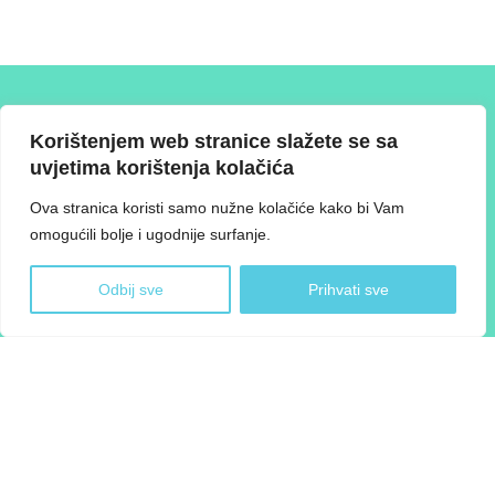
T: +387 61 372 767 E: info@ksgs.ba W: www.ksgs.ba
Korištenjem web stranice slažete se sa
uvjetima korištenja kolačića
Ova stranica koristi samo nužne kolačiće kako bi Vam
O Skupštini
Svrha
Članstvo i reprezentativnost
omogućili bolje i ugodnije surfanje.
Proces i upravljanje
Resursi
Preporuke
Novosti
Kontakt
Odbij sve
Prihvati sve
©
2026 Skupština građana | Design and devolpment
SIK
Politika o kolačićima
|
Pravila o zaštiti privatnosti
|
Uvjeti korištenja
Projekat „Tehnička podrška Misiji za postizanje karbonske neutralnosti
funkcionalnog urbanog područja Sarajeva do 2030. godine“ i ovu publikaciju
finansira Evropska unija. Sadržaj publikacije je odgovornost „NTU
International“ koji provodi projekat i ne odražava nužno stavove Evropske